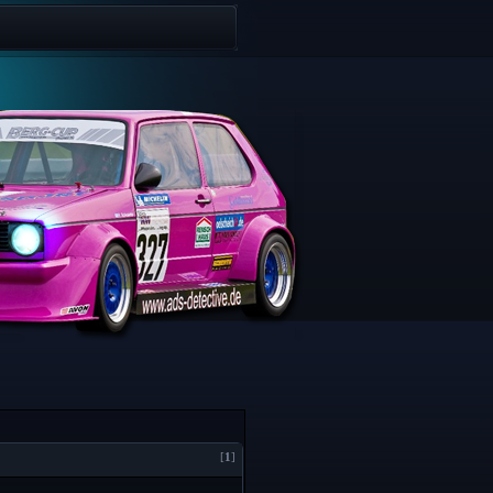
[
1
]